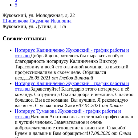
5
Жуковский, ул. Молодежная, д. 22
Шишонкова Людмила Ивановна
Жуковский, ул. Дугина, д. 17а
Свежие отзывы:
Нотариус Калиниченко Жуковский - график работы и
отзывы
Добрый день, хотелось бы выразить особую
благодарность нотариусу Калиниченко Виктору
Тарасовичу и всей его отличной команде, за высокий
профессионализм в своём деле. Обращался
неод...
26.05.2021
от Глебов Виталий
Нотариус Калиниченко Жуковский - график работы и
отзывы
Здравствуйте! Благодарю этого нотариуса и её
команду. Сотрудница Оксана добра и вежлива. Спасибо
большое. Вы все команда. Вы лучшие. Я рекомендую
вас всем. С уважением Хаким
07.04.2021
от Хаким
Нотариус Туманова Жуковский - график работы и
отзывы
Наталия Анатольевна - отличный профессионал
и чуткий человек. Замечательное и очень
доброжелательно е отношение к клиентам. Спасибо!
Будем и дальше к Вам обращаться!
17.08.2020
от Ольга