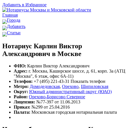
Добавить в Избранное
Главная
Города
Добавить
Статьи
Нотариус Карлин Виктор
Александрович в Москве
ФИО:
Карлин Виктор Александрович
Адрес:
г. Москва, Каширское шоссе, д. 61, корп. 3а (АТЦ
"Москва", 6 этаж, офис 6А-11)
Телефон:
+7 (495) 221-43-31
Показать телефон
Метро:
Домодедовская
,
Орехово
,
Шипиловская
Округ:
Южный административный округ (ЮАО)
Район:
Орехово-Борисово Северное
Лицензия:
№77-397 от 11.06.2013
Приказ:
№299 от 25.04.2016
Палата:
Московская городская нотариальная палата