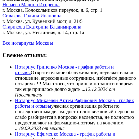
Нечаева Марина Игоревна
г. Москва, Колокольников переулок, д. 6, стр. 1
Сивакова Галина Ивановна
г. Москва, ул. Кузнецкий мост, д. 21/5
Старикова Екатерина Владимировна
г. Москва, ул. Неглинная, д. 14, стр. 1а
Все нотариусы Москвы
Свежие отзывы:
Нотариус Гриненко Москва - график работы и
отзывы
Отвратительное обслуживание, неуважительное
отношение, агрессивные сотрудники, избегайте данного
нотариуса!!! Мало того, что пришли по записи вовремя,
так еще пришлось долго ждать ...
12.12.2024
от
Посетитель
Нотариус Микаелян Артём Рафикович Москва - график
работы и отзывы
ужасная организация работы по
наследственным делам. достаточно вежливый персонал
слабо разбирается в вопросах наследства, не полностью
предоставляют информацию-поэтому на конечном
...
19.09.2023
от михаил
Нотариус Ефименко Москва - график работы и