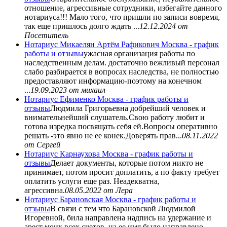
отношение, агрессивные сотрудники, избегайте данного
нотариуса!!! Мало того, что пришли по записи вовремя,
так еще пришлось долго ждать ...
12.12.2024
от
Посетитель
Нотариус Микаелян Артём Рафикович Москва - график
работы и отзывы
ужасная организация работы по
наследственным делам. достаточно вежливый персонал
слабо разбирается в вопросах наследства, не полностью
предоставляют информацию-поэтому на конечном
...
19.09.2023
от михаил
Нотариус Ефименко Москва - график работы и
отзывы
Людмила Григорьевна добрейший человек и
внимательнейший слушатель.Свою работу любит и
готова изредка посвящать себя ей.Вопросы оперативно
решать -это явно не ее конек.Доверять прав...
08.11.2022
от Сергей
Нотариус Карнаухова Москва - график работы и
отзывы
Делает документы, которые потом никто не
принимает, потом просит доплатить, а по факту требует
оплатить услуги еще раз. Неадекватна,
агрессивна.
08.05.2022
от Лера
Нотариус Барановская Москва - график работы и
отзывы
В связи с тем что Барановской Людмилой
Игоревной, била направлена надпись на удержание и
арест моих всех счетов, на ее имя было направлено