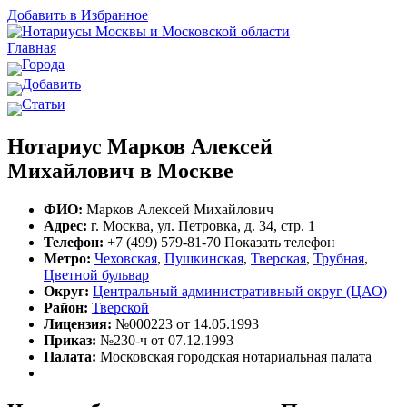
Добавить в Избранное
Главная
Города
Добавить
Статьи
Нотариус Марков Алексей
Михайлович в Москве
ФИО:
Марков Алексей Михайлович
Адрес:
г. Москва, ул. Петровка, д. 34, стр. 1
Телефон:
+7 (499) 579-81-70
Показать телефон
Метро:
Чеховская
,
Пушкинская
,
Тверская
,
Трубная
,
Цветной бульвар
Округ:
Центральный административный округ (ЦАО)
Район:
Тверской
Лицензия:
№000223 от 14.05.1993
Приказ:
№230-ч от 07.12.1993
Палата:
Московская городская нотариальная палата