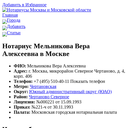
Добавить в Избранное
Главная
Города
Добавить
Статьи
Нотариус Мельникова Вера
Алексеевна в Москве
ФИО:
Мельникова Вера Алексеевна
Адрес:
г. Москва, микрорайон Северное Чертаново, д. 4,
корп. 406
Телефон:
+7 (495) 510-40-11
Показать телефон
Метро:
Чертановская
Округ:
Южный административный округ (ЮАО)
Район:
Чертаново Северное
Лицензия:
№000221 от 15.09.1993
Приказ:
№221-ч от 30.11.1993
Палата:
Московская городская нотариальная палата