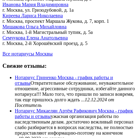
Иванова Мария Владимировна
г. Москва, ул. Гризодубовой, д. 1а
Киреева Лариса Николаевна
г. Москва, проспект Маршала Жукова, д. 7, корп. 1
Мишакова Ольга Михайловна
г. Москва, 1-й Магистральный тупик, д. 5а
Семчукова Елена Анатольевна
г. Москва, 2-й Хорошёвский проезд, д. 5
Все нотариусы Москвы
Свежие отзывы:
Нотариус Гриненко Москва - график работы и
отзывы
Отвратительное обслуживание, неуважительное
отношение, агрессивные сотрудники, избегайте данного
нотариуса!!! Мало того, что пришли по записи вовремя,
так еще пришлось долго ждать ...
12.12.2024
от
Посетитель
Нотариус Микаелян Артём Рафикович Москва - график
работы и отзывы
ужасная организация работы по
наследственным делам. достаточно вежливый персонал
слабо разбирается в вопросах наследства, не полностью
предоставляют информацию-поэтому на конечном