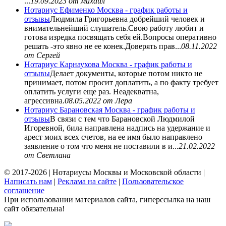
...
19.09.2023
от михаил
Нотариус Ефименко Москва - график работы и
отзывы
Людмила Григорьевна добрейший человек и
внимательнейший слушатель.Свою работу любит и
готова изредка посвящать себя ей.Вопросы оперативно
решать -это явно не ее конек.Доверять прав...
08.11.2022
от Сергей
Нотариус Карнаухова Москва - график работы и
отзывы
Делает документы, которые потом никто не
принимает, потом просит доплатить, а по факту требует
оплатить услуги еще раз. Неадекватна,
агрессивна.
08.05.2022
от Лера
Нотариус Барановская Москва - график работы и
отзывы
В связи с тем что Барановской Людмилой
Игоревной, била направлена надпись на удержание и
арест моих всех счетов, на ее имя было направлено
заявление о том что меня не поставили в и...
21.02.2022
от Светлана
© 2017-2026 | Нотариусы Москвы и Московской области |
Написать нам
|
Реклама на сайте
|
Пользовательское
соглашение
При использовании материалов сайта, гиперссылка на наш
сайт обязательна!