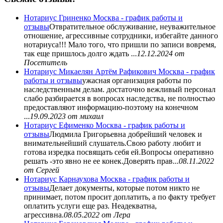
Нотариус Гриненко Москва - график работы и
отзывы
Отвратительное обслуживание, неуважительное
отношение, агрессивные сотрудники, избегайте данного
нотариуса!!! Мало того, что пришли по записи вовремя,
так еще пришлось долго ждать ...
12.12.2024
от
Посетитель
Нотариус Микаелян Артём Рафикович Москва - график
работы и отзывы
ужасная организация работы по
наследственным делам. достаточно вежливый персонал
слабо разбирается в вопросах наследства, не полностью
предоставляют информацию-поэтому на конечном
...
19.09.2023
от михаил
Нотариус Ефименко Москва - график работы и
отзывы
Людмила Григорьевна добрейший человек и
внимательнейший слушатель.Свою работу любит и
готова изредка посвящать себя ей.Вопросы оперативно
решать -это явно не ее конек.Доверять прав...
08.11.2022
от Сергей
Нотариус Карнаухова Москва - график работы и
отзывы
Делает документы, которые потом никто не
принимает, потом просит доплатить, а по факту требует
оплатить услуги еще раз. Неадекватна,
агрессивна.
08.05.2022
от Лера