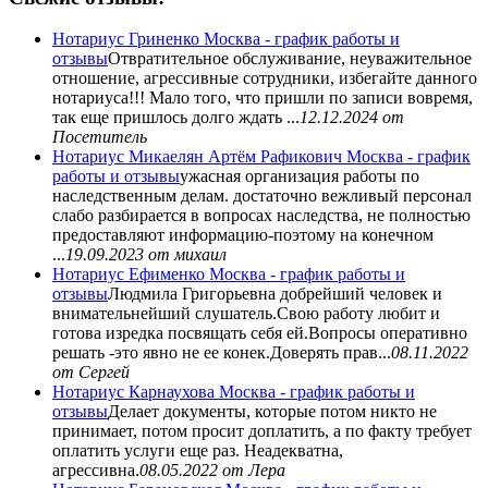
Нотариус Гриненко Москва - график работы и
отзывы
Отвратительное обслуживание, неуважительное
отношение, агрессивные сотрудники, избегайте данного
нотариуса!!! Мало того, что пришли по записи вовремя,
так еще пришлось долго ждать ...
12.12.2024
от
Посетитель
Нотариус Микаелян Артём Рафикович Москва - график
работы и отзывы
ужасная организация работы по
наследственным делам. достаточно вежливый персонал
слабо разбирается в вопросах наследства, не полностью
предоставляют информацию-поэтому на конечном
...
19.09.2023
от михаил
Нотариус Ефименко Москва - график работы и
отзывы
Людмила Григорьевна добрейший человек и
внимательнейший слушатель.Свою работу любит и
готова изредка посвящать себя ей.Вопросы оперативно
решать -это явно не ее конек.Доверять прав...
08.11.2022
от Сергей
Нотариус Карнаухова Москва - график работы и
отзывы
Делает документы, которые потом никто не
принимает, потом просит доплатить, а по факту требует
оплатить услуги еще раз. Неадекватна,
агрессивна.
08.05.2022
от Лера