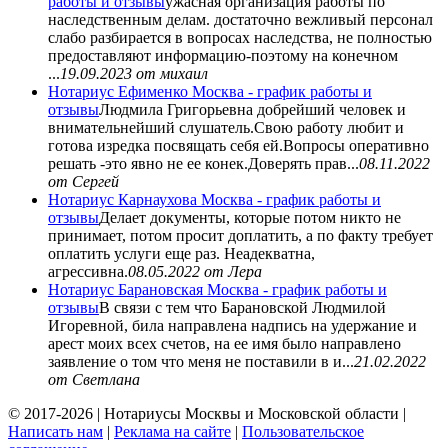
работы и отзывы
ужасная организация работы по
наследственным делам. достаточно вежливый персонал
слабо разбирается в вопросах наследства, не полностью
предоставляют информацию-поэтому на конечном
...
19.09.2023
от михаил
Нотариус Ефименко Москва - график работы и
отзывы
Людмила Григорьевна добрейший человек и
внимательнейший слушатель.Свою работу любит и
готова изредка посвящать себя ей.Вопросы оперативно
решать -это явно не ее конек.Доверять прав...
08.11.2022
от Сергей
Нотариус Карнаухова Москва - график работы и
отзывы
Делает документы, которые потом никто не
принимает, потом просит доплатить, а по факту требует
оплатить услуги еще раз. Неадекватна,
агрессивна.
08.05.2022
от Лера
Нотариус Барановская Москва - график работы и
отзывы
В связи с тем что Барановской Людмилой
Игоревной, била направлена надпись на удержание и
арест моих всех счетов, на ее имя было направлено
заявление о том что меня не поставили в и...
21.02.2022
от Светлана
© 2017-2026 | Нотариусы Москвы и Московской области |
Написать нам
|
Реклама на сайте
|
Пользовательское