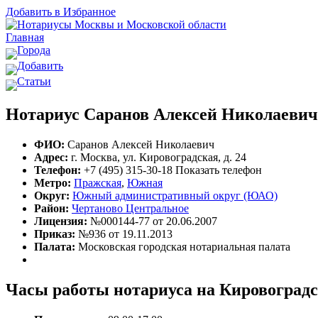
Добавить в Избранное
Главная
Города
Добавить
Статьи
Нотариус Саранов Алексей Николаевич
ФИО:
Саранов Алексей Николаевич
Адрес:
г. Москва, ул. Кировоградская, д. 24
Телефон:
+7 (495) 315-30-18
Показать телефон
Метро:
Пражская
,
Южная
Округ:
Южный административный округ (ЮАО)
Район:
Чертаново Центральное
Лицензия:
№000144-77 от 20.06.2007
Приказ:
№936 от 19.11.2013
Палата:
Московская городская нотариальная палата
Часы работы нотариуса на Кировоградс