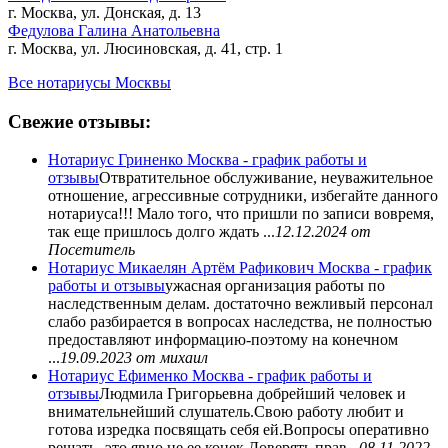
г. Москва, ул. Донская, д. 13
Федулова Галина Анатольевна
г. Москва, ул. Люсиновская, д. 41, стр. 1
Все нотариусы Москвы
Свежие отзывы:
Нотариус Гриненко Москва - график работы и
отзывы
Отвратительное обслуживание, неуважительное
отношение, агрессивные сотрудники, избегайте данного
нотариуса!!! Мало того, что пришли по записи вовремя,
так еще пришлось долго ждать ...
12.12.2024
от
Посетитель
Нотариус Микаелян Артём Рафикович Москва - график
работы и отзывы
ужасная организация работы по
наследственным делам. достаточно вежливый персонал
слабо разбирается в вопросах наследства, не полностью
предоставляют информацию-поэтому на конечном
...
19.09.2023
от михаил
Нотариус Ефименко Москва - график работы и
отзывы
Людмила Григорьевна добрейший человек и
внимательнейший слушатель.Свою работу любит и
готова изредка посвящать себя ей.Вопросы оперативно
решать -это явно не ее конек.Доверять прав...
08.11.2022