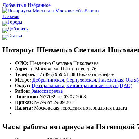
Добавить в Избранное
Главная
Города
Добавить
Статьи
Нотариус Шевченко Светлана Николае
ФИО:
Шевченко Светлана Николаевна
Адрес:
г. Москва, ул. Пятницкая, д. 76
Телефон:
+7 (495) 959-51-88
Показать телефон
Метро:
Добрынинская
,
Серпуховская
,
Павелецкая
,
Октяб
Округ:
Центральный административный округ (ЦАО)
Район:
Замоскворечье
Лицензия:
№77039 от 03.07.2008
Приказ:
№599 от 29.09.2014
Палата:
Московская городская нотариальная палата
Часы работы нотариуса на Пятницкой 