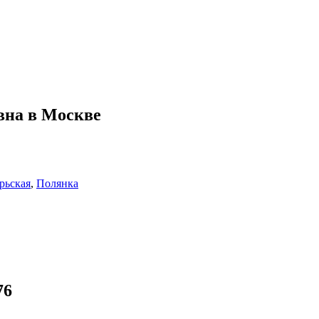
вна в Москве
рьская
,
Полянка
76