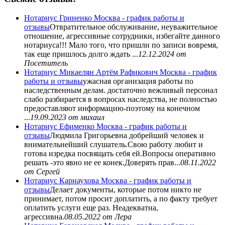
Нотариус Гриненко Москва - график работы и
отзывы
Отвратительное обслуживание, неуважительное
отношение, агрессивные сотрудники, избегайте данного
нотариуса!!! Мало того, что пришли по записи вовремя,
так еще пришлось долго ждать ...
12.12.2024
от
Посетитель
Нотариус Микаелян Артём Рафикович Москва - график
работы и отзывы
ужасная организация работы по
наследственным делам. достаточно вежливый персонал
слабо разбирается в вопросах наследства, не полностью
предоставляют информацию-поэтому на конечном
...
19.09.2023
от михаил
Нотариус Ефименко Москва - график работы и
отзывы
Людмила Григорьевна добрейший человек и
внимательнейший слушатель.Свою работу любит и
готова изредка посвящать себя ей.Вопросы оперативно
решать -это явно не ее конек.Доверять прав...
08.11.2022
от Сергей
Нотариус Карнаухова Москва - график работы и
отзывы
Делает документы, которые потом никто не
принимает, потом просит доплатить, а по факту требует
оплатить услуги еще раз. Неадекватна,
агрессивна.
08.05.2022
от Лера