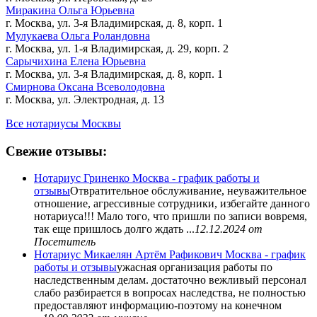
Миракина Ольга Юрьевна
г. Москва, ул. 3-я Владимирская, д. 8, корп. 1
Мулукаева Ольга Роландовна
г. Москва, ул. 1-я Владимирская, д. 29, корп. 2
Сарычихина Елена Юрьевна
г. Москва, ул. 3-я Владимирская, д. 8, корп. 1
Смирнова Оксана Всеволодовна
г. Москва, ул. Электродная, д. 13
Все нотариусы Москвы
Свежие отзывы:
Нотариус Гриненко Москва - график работы и
отзывы
Отвратительное обслуживание, неуважительное
отношение, агрессивные сотрудники, избегайте данного
нотариуса!!! Мало того, что пришли по записи вовремя,
так еще пришлось долго ждать ...
12.12.2024
от
Посетитель
Нотариус Микаелян Артём Рафикович Москва - график
работы и отзывы
ужасная организация работы по
наследственным делам. достаточно вежливый персонал
слабо разбирается в вопросах наследства, не полностью
предоставляют информацию-поэтому на конечном