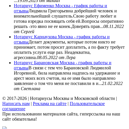
...
19.09.2023
от михаил
Нотариус Ефименко Москва - график работы и
отзывы
Людмила Григорьевна добрейший человек и
внимательнейший слушатель.Свою работу любит и
готова изредка посвящать себя ей.Вопросы оперативно
решать -это явно не ее конек.Доверять прав...
08.11.2022
от Сергей
Нотариус Карнаухова Москва - график работы и
отзывы
Делает документы, которые потом никто не
принимает, потом просит доплатить, а по факту требует
оплатить услуги еще раз. Неадекватна,
агрессивна.
08.05.2022
от Лера
Нотариус Барановская Москва - график работы и
отзывы
В связи с тем что Барановской Людмилой
Игоревной, била направлена надпись на удержание и
арест моих всех счетов, на ее имя было направлено
заявление о том что меня не поставили в и...
21.02.2022
от Светлана
© 2017-2026 | Нотариусы Москвы и Московской области |
Написать нам
|
Реклама на сайте
|
Пользовательское
соглашение
При использовании материалов сайта, гиперссылка на наш
сайт обязательна!