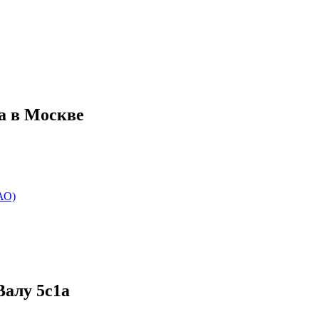
а в Москве
АО)
Валу 5с1а