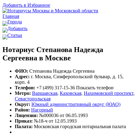
Добавить в Избранное
Главная
Города
Добавить
Статьи
Нотариус Степанова Надежда
Сергеевна в Москве
ФИО:
Степанова Надежда Сергеевна
Адрес:
г. Москва, Симферопольский бульвар, д. 15,
корп. 4
Телефон:
+7 (499) 317-15-36
Показать телефон
Метро:
Варшавская
,
Каховская
,
Нахимовский проспект
,
Севастопольская
Округ:
Южный административный округ (ЮАО)
Район:
Нагорный
Лицензия:
№000036 от 06.05.1993
Приказ:
№18-ч от 12.05.1993
Палата:
Московская городская нотариальная палата