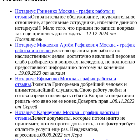
Нотариус Гриненко Москва - график работы и
отзывы
Отвратительное обслуживание, неуважительное
отношение, агрессивные сотрудники, избегайте данного
нотариуса!!! Мало того, что пришли по записи вовремя,
так еще пришлось долго ждать ...
12.12.2024
от
Посетитель
Нотариус Микаелян Артём Рафикович Москва - график
работы и отзывы
ужасная организация работы по
наследственным делам. достаточно вежливый персонал
слабо разбирается в вопросах наследства, не полностью
предоставляют информацию-поэтому на конечном
...
19.09.2023
от михаил
Нотариус Ефименко Москва - график работы и
отзывы
Людмила Григорьевна добрейший человек и
внимательнейший слушатель.Свою работу любит и
готова изредка посвящать себя ей.Вопросы оперативно
решать -это явно не ее конек.Доверять прав...
08.11.2022
от Сергей
Нотариус Карнаухова Москва - график работы и
отзывы
Делает документы, которые потом никто не
принимает, потом просит доплатить, а по факту требует
оплатить услуги еще раз. Неадекватна,
агрессивна.
08.05.2022
от Лера