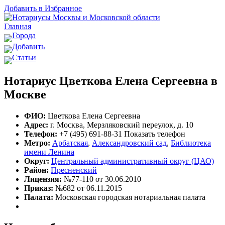
Добавить в Избранное
Главная
Города
Добавить
Статьи
Нотариус Цветкова Елена Сергеевна в
Москве
ФИО:
Цветкова Елена Сергеевна
Адрес:
г. Москва, Мерзляковский переулок, д. 10
Телефон:
+7 (495) 691-88-31
Показать телефон
Метро:
Арбатская
,
Александровский сад
,
Библиотека
имени Ленина
Округ:
Центральный административный округ (ЦАО)
Район:
Пресненский
Лицензия:
№77-110 от 30.06.2010
Приказ:
№682 от 06.11.2015
Палата:
Московская городская нотариальная палата