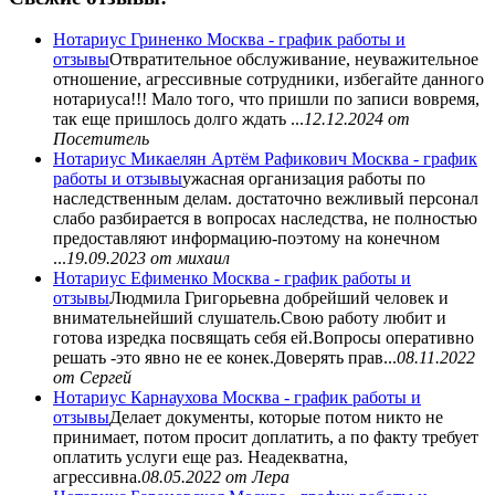
Нотариус Гриненко Москва - график работы и
отзывы
Отвратительное обслуживание, неуважительное
отношение, агрессивные сотрудники, избегайте данного
нотариуса!!! Мало того, что пришли по записи вовремя,
так еще пришлось долго ждать ...
12.12.2024
от
Посетитель
Нотариус Микаелян Артём Рафикович Москва - график
работы и отзывы
ужасная организация работы по
наследственным делам. достаточно вежливый персонал
слабо разбирается в вопросах наследства, не полностью
предоставляют информацию-поэтому на конечном
...
19.09.2023
от михаил
Нотариус Ефименко Москва - график работы и
отзывы
Людмила Григорьевна добрейший человек и
внимательнейший слушатель.Свою работу любит и
готова изредка посвящать себя ей.Вопросы оперативно
решать -это явно не ее конек.Доверять прав...
08.11.2022
от Сергей
Нотариус Карнаухова Москва - график работы и
отзывы
Делает документы, которые потом никто не
принимает, потом просит доплатить, а по факту требует
оплатить услуги еще раз. Неадекватна,
агрессивна.
08.05.2022
от Лера