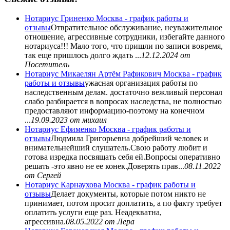
Нотариус Гриненко Москва - график работы и
отзывы
Отвратительное обслуживание, неуважительное
отношение, агрессивные сотрудники, избегайте данного
нотариуса!!! Мало того, что пришли по записи вовремя,
так еще пришлось долго ждать ...
12.12.2024
от
Посетитель
Нотариус Микаелян Артём Рафикович Москва - график
работы и отзывы
ужасная организация работы по
наследственным делам. достаточно вежливый персонал
слабо разбирается в вопросах наследства, не полностью
предоставляют информацию-поэтому на конечном
...
19.09.2023
от михаил
Нотариус Ефименко Москва - график работы и
отзывы
Людмила Григорьевна добрейший человек и
внимательнейший слушатель.Свою работу любит и
готова изредка посвящать себя ей.Вопросы оперативно
решать -это явно не ее конек.Доверять прав...
08.11.2022
от Сергей
Нотариус Карнаухова Москва - график работы и
отзывы
Делает документы, которые потом никто не
принимает, потом просит доплатить, а по факту требует
оплатить услуги еще раз. Неадекватна,
агрессивна.
08.05.2022
от Лера