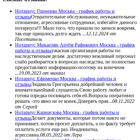
Нотариус Гриненко Москва - график работы и
отзывы
Отвратительное обслуживание, неуважительное
отношение, агрессивные сотрудники, избегайте данного
нотариуса!!! Мало того, что пришли по записи вовремя,
так еще пришлось долго ждать ...
12.12.2024
от
Посетитель
Нотариус Микаелян Артём Рафикович Москва - график
работы и отзывы
ужасная организация работы по
наследственным делам. достаточно вежливый персонал
слабо разбирается в вопросах наследства, не полностью
предоставляют информацию-поэтому на конечном
...
19.09.2023
от михаил
Нотариус Ефименко Москва - график работы и
отзывы
Людмила Григорьевна добрейший человек и
внимательнейший слушатель.Свою работу любит и
готова изредка посвящать себя ей.Вопросы оперативно
решать -это явно не ее конек.Доверять прав...
08.11.2022
от Сергей
Нотариус Карнаухова Москва - график работы и
отзывы
Делает документы, которые потом никто не
принимает, потом просит доплатить, а по факту требует
оплатить услуги еще раз. Неадекватна,
агрессивна.
08.05.2022
от Лера