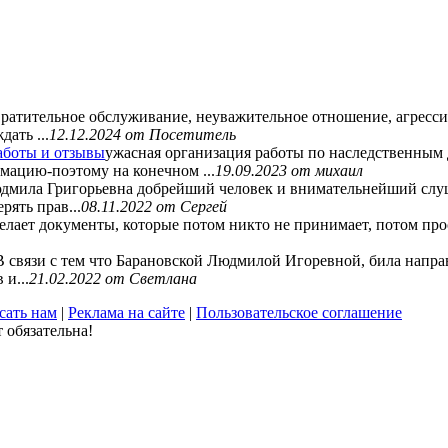
ратительное обслуживание, неуважительное отношение, агрессив
ать ...
12.12.2024
от Посетитель
аботы и отзывы
ужасная организация работы по наследственным 
мацию-поэтому на конечном ...
19.09.2023
от михаил
дмила Григорьевна добрейший человек и внимательнейший слуша
рять прав...
08.11.2022
от Сергей
елает документы, которые потом никто не принимает, потом проси
В связи с тем что Барановской Людмилой Игоревной, била направ
 и...
21.02.2022
от Светлана
сать нам
|
Реклама на сайте
|
Пользовательское соглашение
 обязательна!