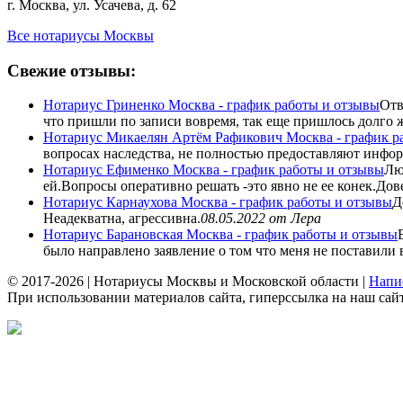
г. Москва, ул. Усачева, д. 62
Все нотариусы Москвы
Свежие отзывы:
Нотариус Гриненко Москва - график работы и отзывы
Отв
что пришли по записи вовремя, так еще пришлось долго жд
Нотариус Микаелян Артём Рафикович Москва - график р
вопросах наследства, не полностью предоставляют инфор
Нотариус Ефименко Москва - график работы и отзывы
Лю
ей.Вопросы оперативно решать -это явно не ее конек.Дове
Нотариус Карнаухова Москва - график работы и отзывы
Д
Неадекватна, агрессивна.
08.05.2022
от Лера
Нотариус Барановская Москва - график работы и отзывы
было направлено заявление о том что меня не поставили в
© 2017-2026 | Нотариусы Москвы и Московской области |
Напи
При использовании материалов сайта, гиперссылка на наш сайт