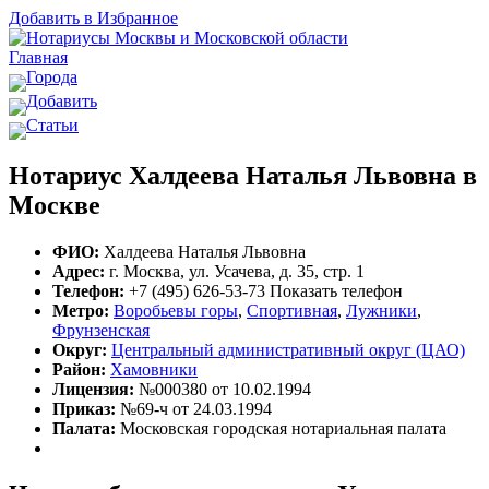
Добавить в Избранное
Главная
Города
Добавить
Статьи
Нотариус Халдеева Наталья Львовна в
Москве
ФИО:
Халдеева Наталья Львовна
Адрес:
г. Москва, ул. Усачева, д. 35, стр. 1
Телефон:
+7 (495) 626-53-73
Показать телефон
Метро:
Воробьевы горы
,
Спортивная
,
Лужники
,
Фрунзенская
Округ:
Центральный административный округ (ЦАО)
Район:
Хамовники
Лицензия:
№000380 от 10.02.1994
Приказ:
№69-ч от 24.03.1994
Палата:
Московская городская нотариальная палата