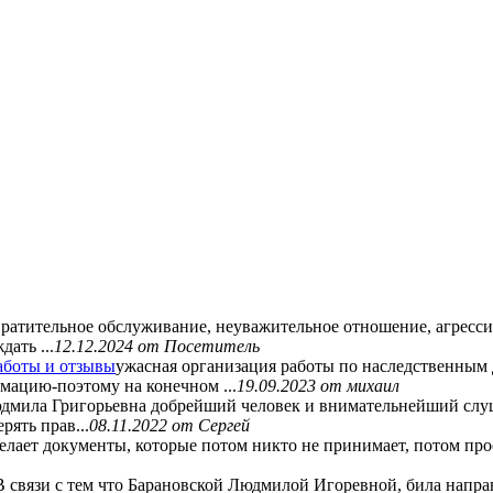
ратительное обслуживание, неуважительное отношение, агрессив
ать ...
12.12.2024
от Посетитель
аботы и отзывы
ужасная организация работы по наследственным 
мацию-поэтому на конечном ...
19.09.2023
от михаил
дмила Григорьевна добрейший человек и внимательнейший слуша
рять прав...
08.11.2022
от Сергей
елает документы, которые потом никто не принимает, потом проси
В связи с тем что Барановской Людмилой Игоревной, била направ