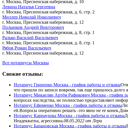
г. Москва, Пресненская набережная, д. 10
Левина Наталья Сергеевна
г. Москва, Пресненская набережная, д. 6, стр. 2
Миллер Николай Николаевич
г. Москва, Пресненская набережная, д. 12
Полынков Андрей Викторович
г. Москва, Пресненская набережная, д. 8, стр. 1
Ралько Василий Васильевич
г. Москва, Пресненская набережная, д. 8, стр. 1
Рябов Роман Васильевич
г. Москва, Пресненская набережная, д. 12
Все нотариусы Москвы
Свежие отзывы:
Нотариус Гриненко Москва - график работы и отзывы
Отв
что пришли по записи вовремя, так еще пришлось долго жд
Нотариус Микаелян Артём Рафикович Москва - график р
вопросах наследства, не полностью предоставляют инфор
Нотариус Ефименко Москва - график работы и отзывы
Лю
ей.Вопросы оперативно решать -это явно не ее конек.Дове
Нотариус Карнаухова Москва - график работы и отзывы
Д
Неадекватна, агрессивна.
08.05.2022
от Лера
Нотариус Барановская Москва - график работы и отзывы